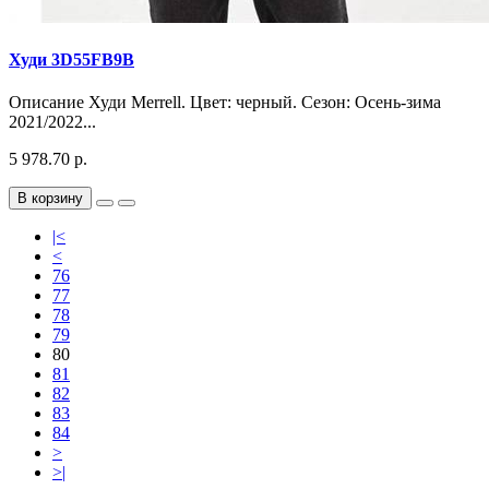
Худи 3D55FB9B
Описание Худи Merrell. Цвет: черный. Сезон: Осень-зима
2021/2022...
5 978.70 р.
В корзину
|<
<
76
77
78
79
80
81
82
83
84
>
>|